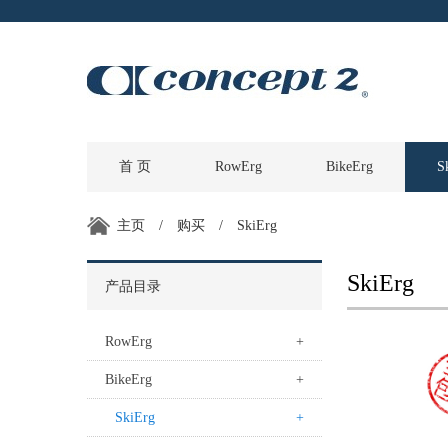
首 页
RowErg
BikeErg
S
主页
/
购买
/
SkiErg
SkiErg
产品目录
RowErg
+
BikeErg
+
SkiErg
+