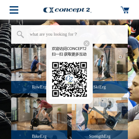
RowErg
SkiErg
BikeErg
StrengthErg