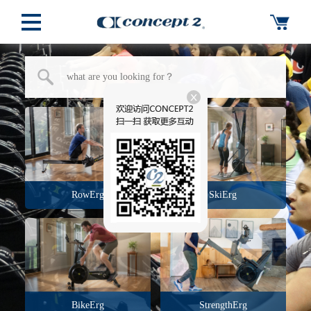
RowErg
SkiErg
BikeErg
StrengthErg