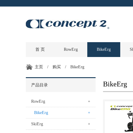
首 页
RowErg
BikeErg
S
主页
/
购买
/
BikeErg
BikeErg
产品目录
RowErg
+
BikeErg
+
SkiErg
+