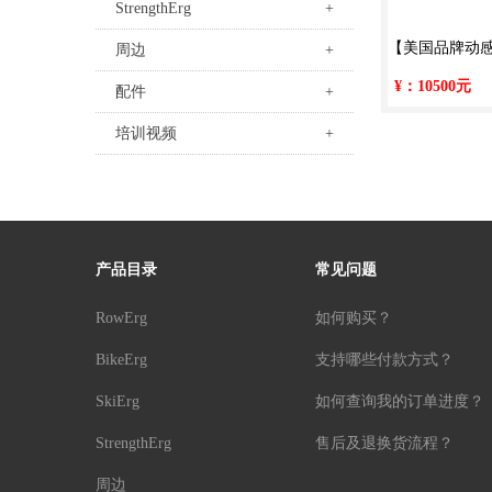
StrengthErg
+
【美国品牌动感单
周边
+
¥：10500元
配件
+
阻动感单车 智
培训视频
+
用
产品目录
常见问题
RowErg
如何购买？
BikeErg
支持哪些付款方式？
SkiErg
如何查询我的订单进度？
StrengthErg
售后及退换货流程？
周边